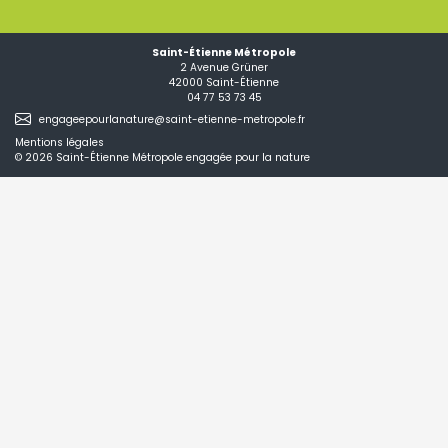
Saint-Étienne Métropole
2 Avenue Grüner
42000 Saint-Étienne
04 77 53 73 45
engageepourlanature@saint-etienne-metropole.fr
Mentions légales
© 2026
Saint-Étienne Métropole engagée pour la nature