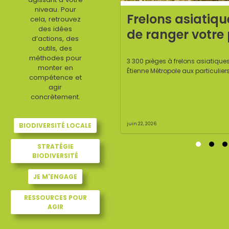
niveau. Pour
Frelons asiatiques : il est temps
cela, retrouvez
des idées
le
de ranger votre piège !
d’actions, des
outils, des
méthodes pour
t,
3 300 pièges à frelons asiatiques ont été distribués par Saint-
monter en
Étienne Métropole aux particuliers et aux agents en 2026. La ...
compétence et
agir
concrètement.
Nicolas GOIRAN
LASSÉ
juin 22, 2026
NON CLASSÉ
BIODIVERSITÉ LOCALE
STRATÉGIE
BIODIVERSITÉ
JE M'ENGAGE
RESSOURCES POUR
AGIR