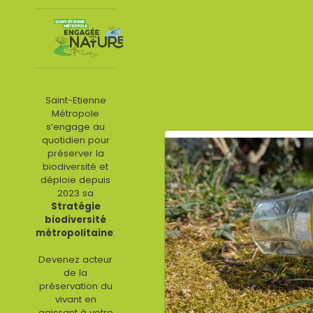
Passer
au
contenu
Saint-Etienne
Métropole
s’engage au
quotidien pour
préserver la
biodiversité et
déploie depuis
2023 sa
Stratégie
biodiversité
métropolitaine
.
Devenez acteur
de la
préservation du
vivant en
agissant à votre